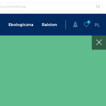
0
Ekologiczna
Ralston
PL