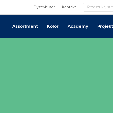
Szukaj
Dystrybutor
Kontakt
Assortment
Kolor
Academy
Projekt