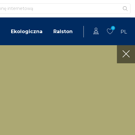
0
Ekologiczna
Ralston
PL