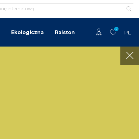
0
Ekologiczna
Ralston
PL