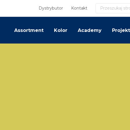
Szukaj
Dystrybutor
Kontakt
Assortment
Kolor
Academy
Projekt