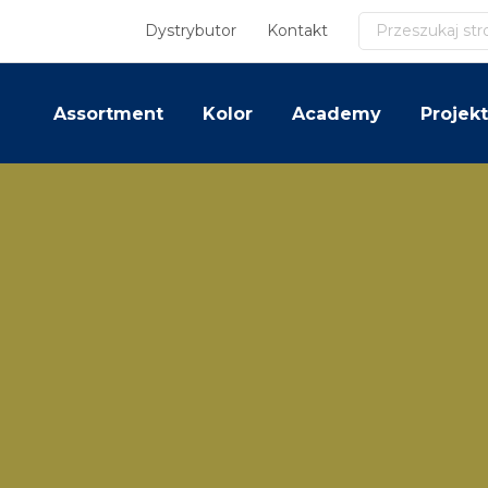
Szukaj
Dystrybutor
Kontakt
Assortment
Kolor
Academy
Projekt