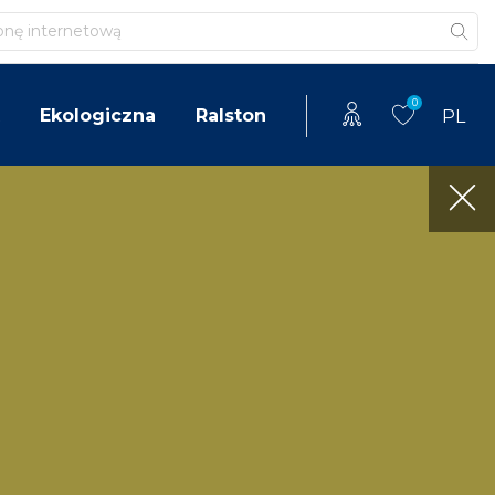
0
Ekologiczna
Ralston
PL