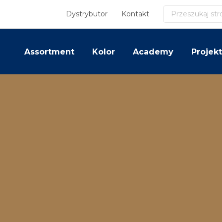
Szukaj
Dystrybutor
Kontakt
Assortment
Kolor
Academy
Projekt