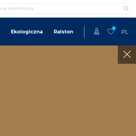
0
Ekologiczna
Ralston
PL