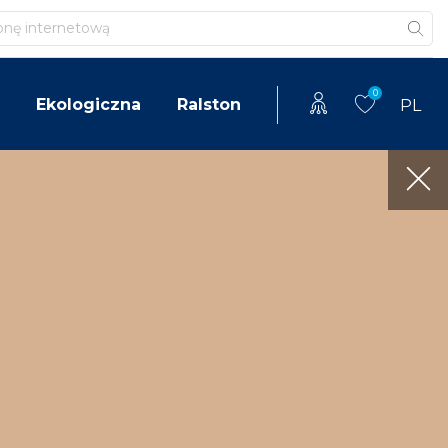
0
Ekologiczna
Ralston
PL