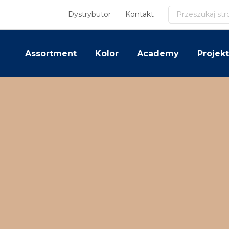
Szukaj
Dystrybutor
Kontakt
Assortment
Kolor
Academy
Projekt