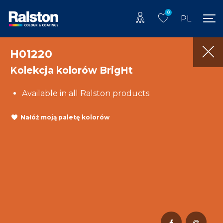
0
PL
H01220
Kolekcja kolorów BrigHt
Available in all Ralston products
Nałóż moją paletę kolorów