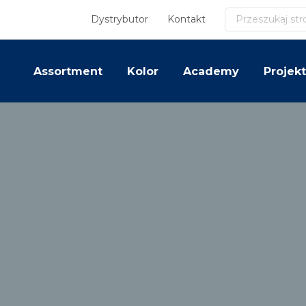
Szukaj
Dystrybutor
Kontakt
Assortment
Kolor
Academy
Projekt