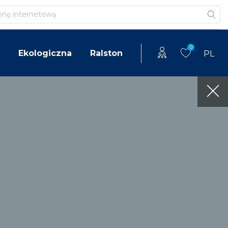
0
Ekologiczna
Ralston
PL