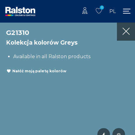
0
PL
G21310
Kolekcja kolorów Greys
Available in all Ralston products
Nałóż moją paletę kolorów