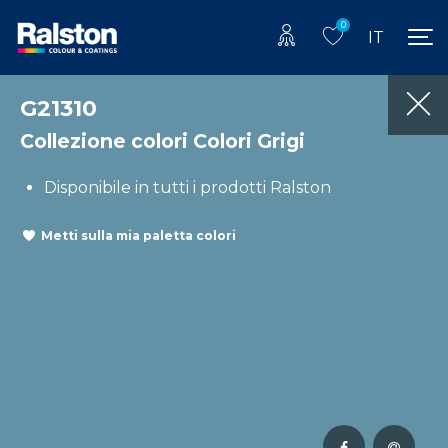
0
IT
G21310
Collezione colori Colori Grigi
Disponibile in tutti i prodotti Ralston
Metti sulla mia paletta colori