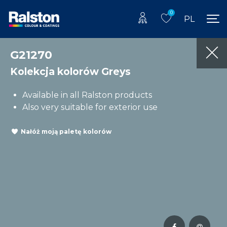
0
PL
G21270
Kolekcja kolorów Greys
Available in all Ralston products
Also very suitable for exterior use
Nałóż moją paletę kolorów