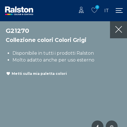
0
IT
G21270
Collezione colori Colori Grigi
Disponibile in tutti i prodotti Ralston
Molto adatto anche per uso esterno
Metti sulla mia paletta colori