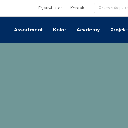
Szukaj
Dystrybutor
Kontakt
Assortment
Kolor
Academy
Projekt