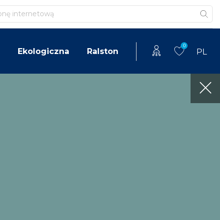
0
Ekologiczna
Ralston
PL