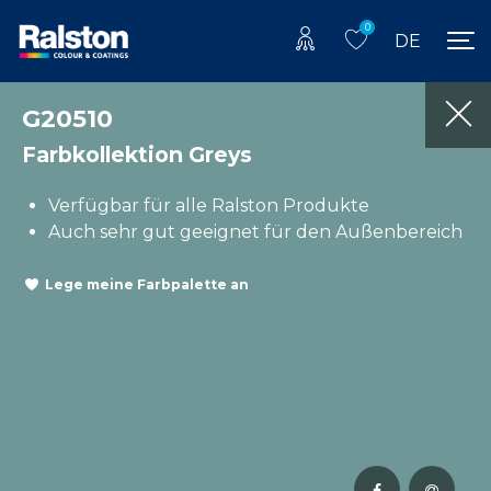
0
DE
G20510
Farbkollektion Greys
Verfügbar für alle Ralston Produkte
Auch sehr gut geeignet für den Außenbereich
Lege meine Farbpalette an