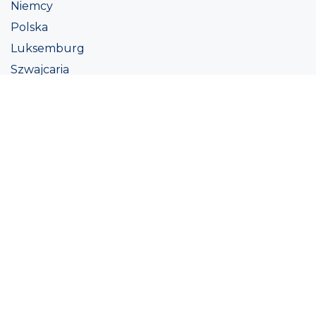
Niemcy
Polska
Luksemburg
Szwajcaria
Austria
Irlandii
Włoszech
Ukraina
Coatings
Assortment
Kolor
Academy
Projekt
Ekologiczna