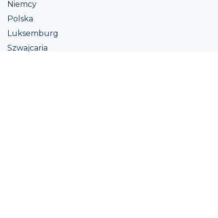
Niemcy
Polska
Luksemburg
Szwajcaria
Austria
Irlandii
Włoszech
Ukraina
Coatings
Assortment
Kolor
Academy
Projekt
Ekologiczna