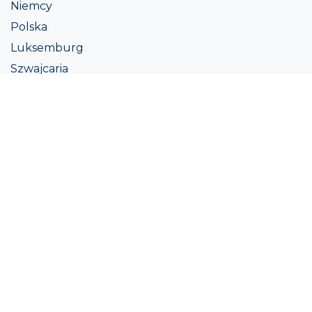
Niemcy
Polska
Luksemburg
Szwajcaria
Austria
Irlandii
Włoszech
Ukraina
Coatings
Assortment
Kolor
Academy
Projekt
Ekologiczna