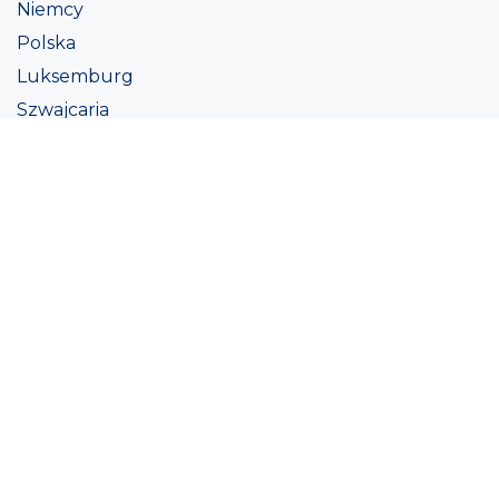
Niemcy
Polska
Luksemburg
Szwajcaria
Austria
Irlandii
Włoszech
Ukraina
Coatings
Assortment
Kolor
Academy
Projekt
Ekologiczna