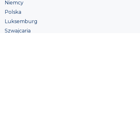
Niemcy
Polska
Luksemburg
Szwajcaria
Austria
Irlandii
Włoszech
Ukraina
Coatings
Assortment
Kolor
Academy
Projekt
Ekologiczna