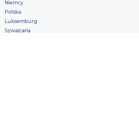
Niemcy
Polska
Luksemburg
Szwajcaria
Austria
Irlandii
Włoszech
Ukraina
Coatings
Assortment
Kolor
Academy
Projekt
Ekologiczna