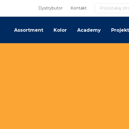
Szukaj
Dystrybutor
Kontakt
Assortment
Kolor
Academy
Projekt