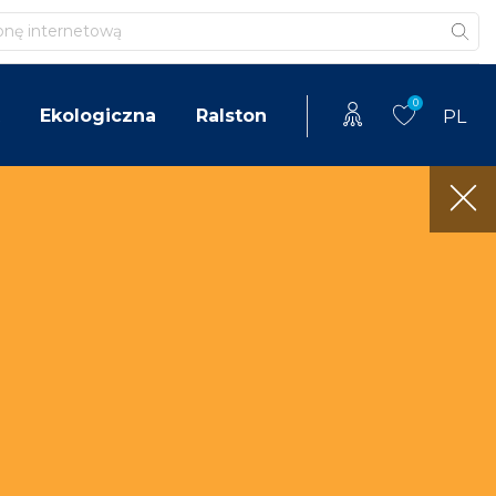
0
Ekologiczna
Ralston
PL