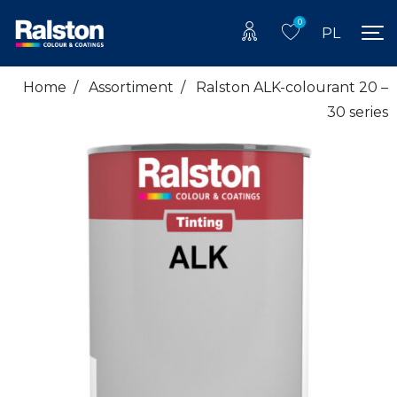
0
PL
Home
/
Assortiment
/
Ralston ALK-colourant 20 –
30 series