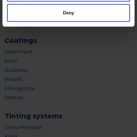
Irlandii
Włoszech
Deny
Ukraina
Coatings
Assortment
Kolor
Academy
Projekt
Ekologiczna
Ralston
Tinting systems
Dokumentacja
Kolor