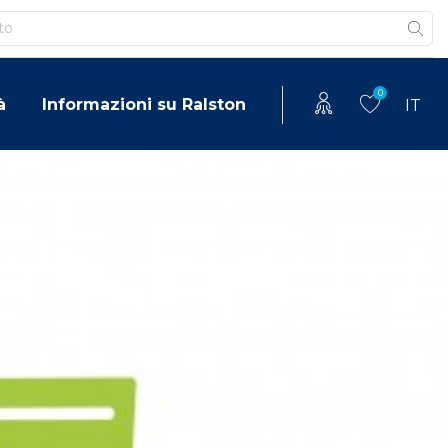
0
à
Informazioni su Ralston
IT