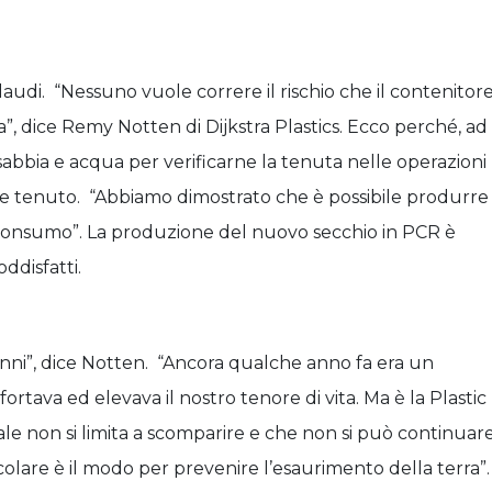
audi. “Nessuno vuole correre il rischio che il contenitor
a”, dice Remy Notten di Dijkstra Plastics. Ecco perché, ad
sabbia e acqua per verificarne la tenuta nelle operazioni
pre tenuto. “Abbiamo dimostrato che è possibile produrre
i consumo”. La produzione del nuovo secchio in PCR è
oddisfatti.
anni”, dice Notten. “Ancora qualche anno fa era un
tava ed elevava il nostro tenore di vita. Ma è la Plastic
iale non si limita a scomparire e che non si può continuar
olare è il modo per prevenire l’esaurimento della terra”.