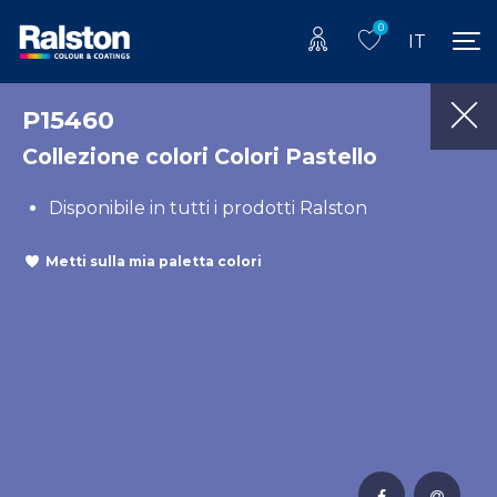
0
IT
P15460
Collezione colori Colori Pastello
Disponibile in tutti i prodotti Ralston
Metti sulla mia paletta colori