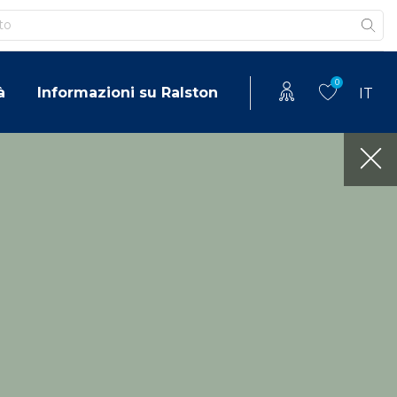
0
à
Informazioni su Ralston
IT