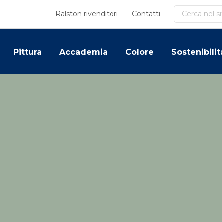
Cerca
Ralston rivenditori
Contatti
Pittura
Accademia
Colore
Sostenibilit