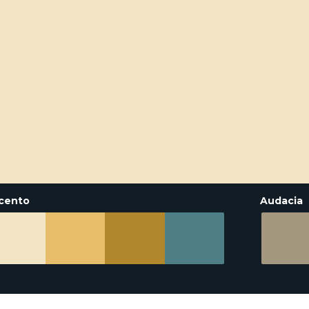
cento
Audacia