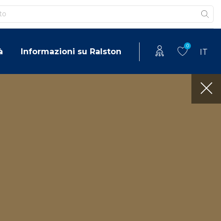
0
à
Informazioni su Ralston
IT