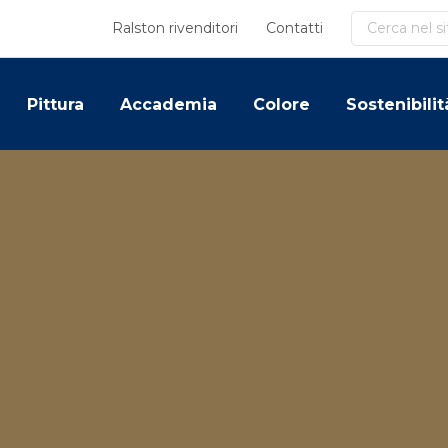
Cerca
Ralston rivenditori
Contatti
Pittura
Accademia
Colore
Sostenibilit