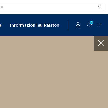
0
à
Informazioni su Ralston
IT