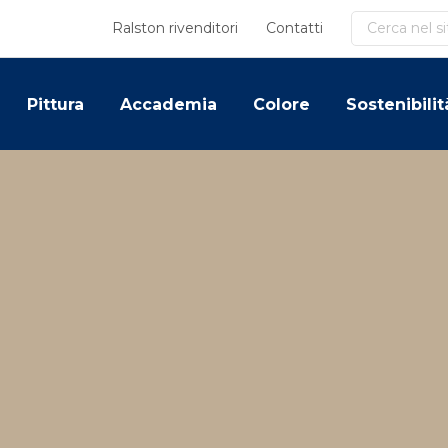
Cerca
Ralston rivenditori
Contatti
Pittura
Accademia
Colore
Sostenibilit