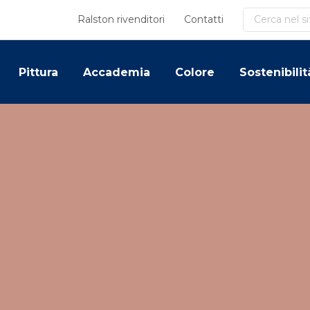
Cerca
Ralston rivenditori
Contatti
Pittura
Accademia
Colore
Sostenibilit