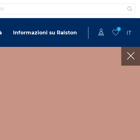
0
à
Informazioni su Ralston
IT