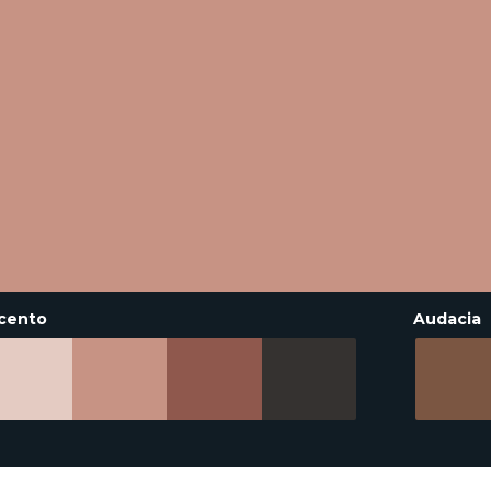
cento
Audacia