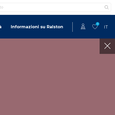
0
à
Informazioni su Ralston
IT