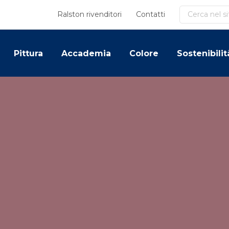
Cerca
Ralston rivenditori
Contatti
Pittura
Accademia
Colore
Sostenibilit