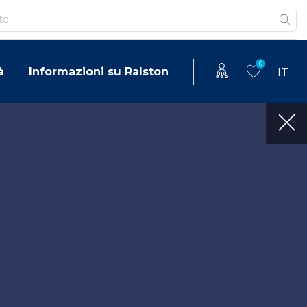
0
à
Informazioni su Ralston
IT