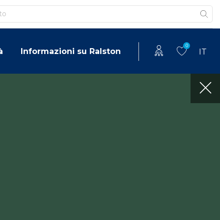
0
à
Informazioni su Ralston
IT