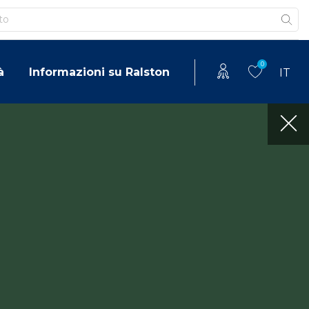
0
à
Informazioni su Ralston
IT