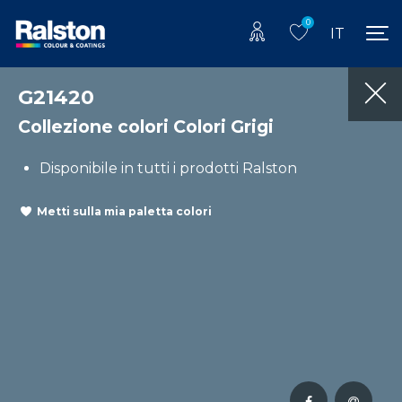
0
IT
G21420
Collezione colori Colori Grigi
Disponibile in tutti i prodotti Ralston
Metti sulla mia paletta colori