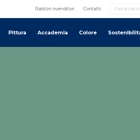
Cerca
Ralston rivenditori
Contatti
Pittura
Accademia
Colore
Sostenibilit