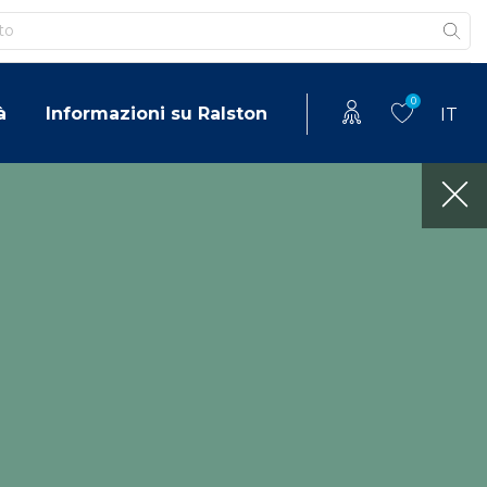
0
à
Informazioni su Ralston
IT