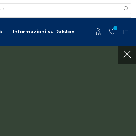
0
à
Informazioni su Ralston
IT