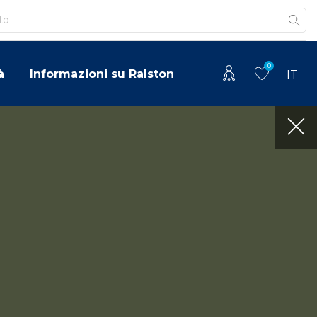
0
à
Informazioni su Ralston
IT