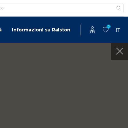
0
à
Informazioni su Ralston
IT