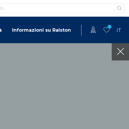
0
à
Informazioni su Ralston
IT