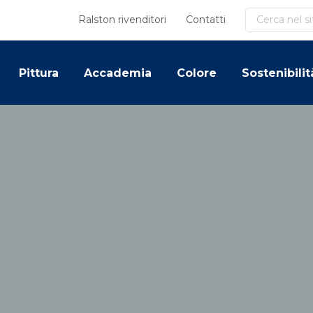
Cerca
Ralston rivenditori
Contatti
Pittura
Accademia
Colore
Sostenibilit