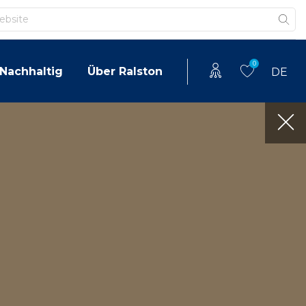
0
Nachhaltig
Über Ralston
DE