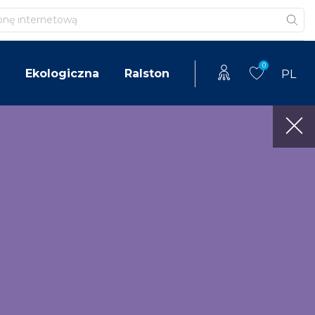
0
Ekologiczna
Ralston
PL