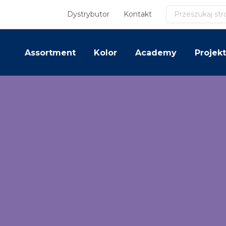
Szukaj
Dystrybutor
Kontakt
Assortment
Kolor
Academy
Projekt