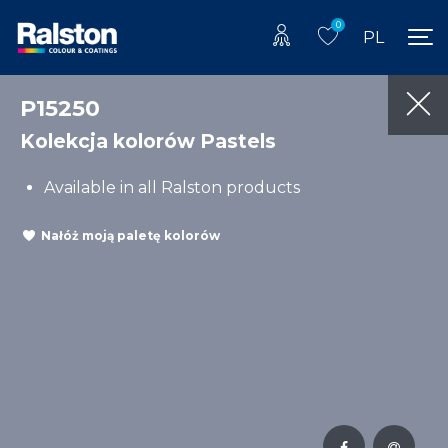
0
PL
P15250
Kolekcja kolorów Pastels
Available in all Ralston products
Nałóż moją paletę kolorów