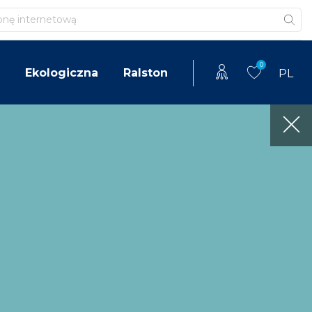
0
Ekologiczna
Ralston
PL