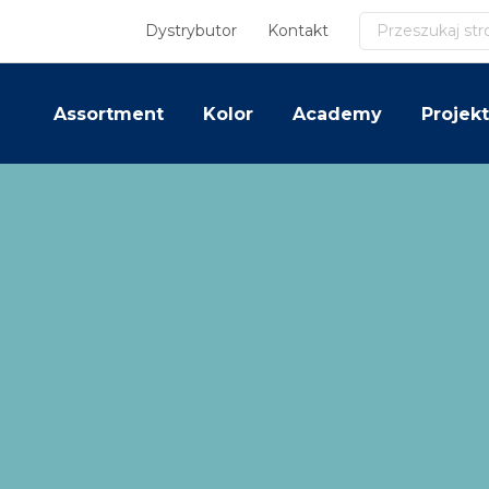
Szukaj
Dystrybutor
Kontakt
Assortment
Kolor
Academy
Projekt