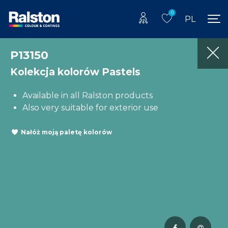
0
PL
P13150
Kolekcja kolorów Pastels
Available in all Ralston products
Also very suitable for exterior use
Nałóż moją paletę kolorów