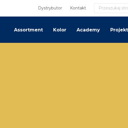
Szukaj
Dystrybutor
Kontakt
Assortment
Kolor
Academy
Projekt