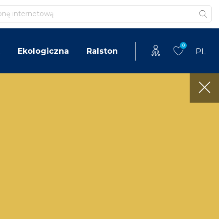
0
Ekologiczna
Ralston
PL