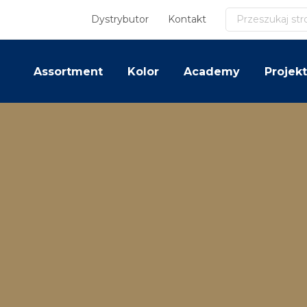
Szukaj
Dystrybutor
Kontakt
Assortment
Kolor
Academy
Projekt