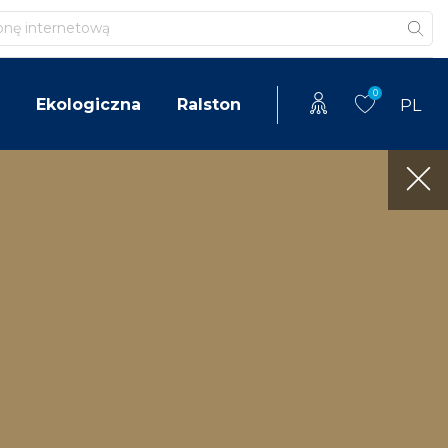
0
Ekologiczna
Ralston
PL