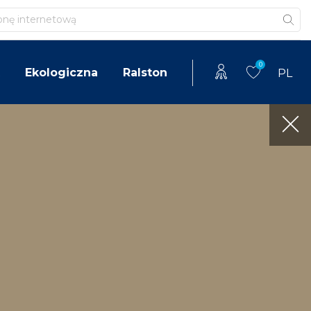
0
Ekologiczna
Ralston
PL