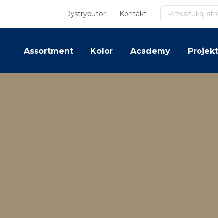
Szukaj
Dystrybutor
Kontakt
Assortment
Kolor
Academy
Projekt