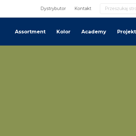
Szukaj
Dystrybutor
Kontakt
Assortment
Kolor
Academy
Projekt