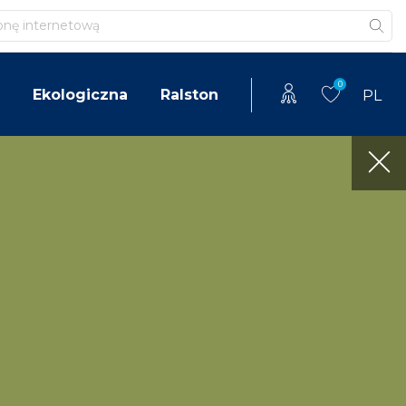
0
Ekologiczna
Ralston
PL