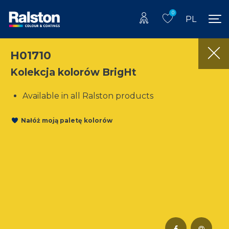
0
PL
H01710
Kolekcja kolorów BrigHt
Available in all Ralston products
Nałóż moją paletę kolorów